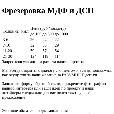
Фрезеровка МДФ и ДСП
Цена (руб./пог.метр)
Толщина (мм.):
до 100
до 500
до 1000
3-6
26
24
22
7-10
32
30
29
11-20
59
57
54
21-30
124
119
114
Запрос консультации и расчета вашего проекта
Мы всегда открыты к диалогу с клиентом и всегда подскажем,
как осуществить ваше желание за РАЗУМНЫЕ деньги!
Заполните форму обратной связи, прикрепите фотографию
вашего интерьера или ваши идеи по проекту и наши
дизайнеры специально для вас подготовят лучшее
предложение!
Это поле обязательно для заполнения